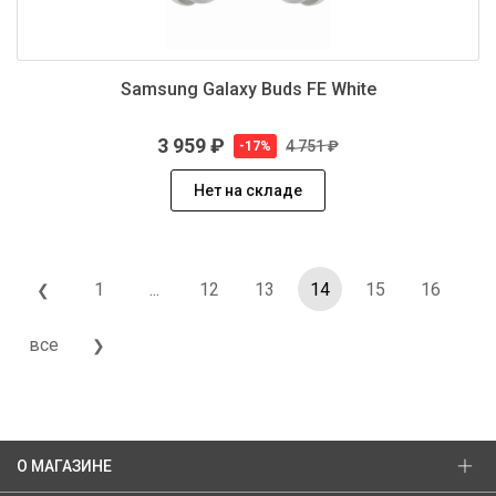
Samsung Galaxy Buds FE White
3 959 ₽
4 751 ₽
-17%
Нет на складе
1
...
12
13
14
15
16
❮
все
❯
О МАГАЗИНЕ